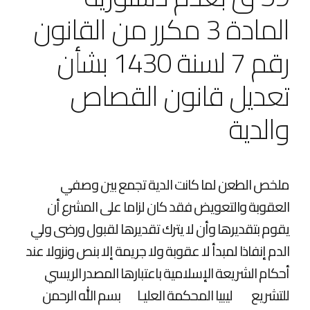
المادة 3 مكرر من القانون
رقم 7 لسنة 1430 بشأن
تعديل قانون القصاص
والدية
ملخص الطعن لما كانت الدية تجمع بين وصفي
العقوبة والتعويض فقد كان لزاما على المشرع أن
يقوم بتقديرها وأن لا يترك تقديرها لقبول ورضى ولي
الدم إنفاذا لمبدأ لا عقوبة ولا جريمة إلا بنص ونزولا عند
أحكام الشريعة الإسلامية باعتبارها المصدر الريسي
للتشريع ليبيا المحكمة العليـا بسم الله الرحمن