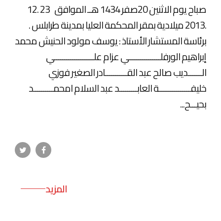
صباح يوم الاثنين 20صفر 1434 هــ الموافق 23 .12
.2013 ميلادية بمقر المحكمة العليا بمدينة طرابلس .
برئاسة المستشار الأستاذ : يوسف مولود الحنيش محمد
إبراهيم الورفلــــــــــــــــي عزام علــــــــــــــــــــي
الـــــــديب صالح عبد القـــــــــــادر الصغير فوزي
خليفــــــــــــــــة العابـــــــــد عبد السلام امحمــــــــــد
بحيـــح...
المزيد