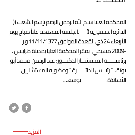
المحكمة العليا بسم الله الرحمن الرحيم بإسم الشعب ((
الدائرة الدستورية )) بالجلسة المنعقدة علناً صباح يوم
الأربعاء 24 ذي القعدة الموافق 11/11/1377 و.ر
-2009 مسيحي . بمقر المحكمة العليا بمدينة طرابلس .
برئاســـــــة المستشـــار الدكتــــور : عبد الرحمن محمد أبو
توتة ، ” رئيـــس الدائـــــــرة “ وعضوية المستشارين
الأساتذة : يوسف...
المزيد