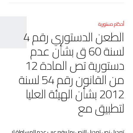
أحكام دستورية
الطعن الدستوري رقم 4
لسنة 60 ق بشأن عدم
دستورية تص المادة 12
من القانون رقم 54 لسنة
2012 بشأن الهيئة العليا
لتطبيق مع
تعديل نص تعديل النص بما يرفع عيب عدم المساواة لا