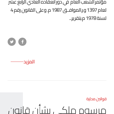
مؤتمر الشعب العام في دور انعقاده العادي الرابع عشر
لعام 1397 و.ر.الموافــق 1987 م. وعلى القانون رقم 4
لسنة 1978 م.بتقرير...
المزيد
قوانين محلية
مرسوم ملکی بشأن قانون