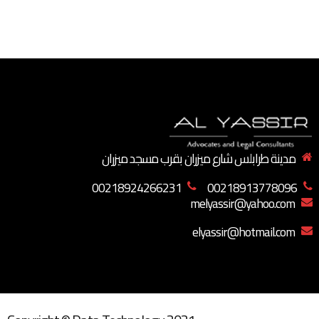
مدينة طرابلس شارع ميزران بقرب مسجد ميزران
00218924266231
00218913778096
melyassir@yahoo.com
elyassir@hotmail.com