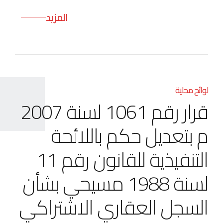
المزيد
لوائح محلية
قرار رقم 1061 لسنة 2007
م بتعديل حكم باللائحة
التنفيذية للقانون رقم 11
لسنة 1988 مسيحي بشأن
السجل العقاري الاشتراكي