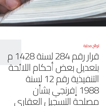
لوائح محلية
قرار رقم 284 لسنة 1428 م
بتعديل بعض أحكام اللائحة
التنفيذية رقم 12 لسنة
1988 إفرنجي بشأن
مصلحة التسجيل العقاري