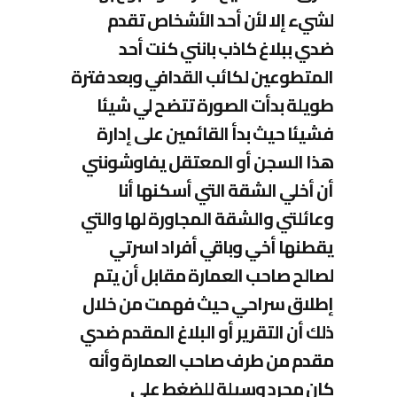
لشيء إلا لأن أحد الأشخاص تقدم
ضدي ببلاغ كاذب بانني كنت أحد
المتطوعين لكائب القدافي وبعد فترة
طويلة بدأت الصورة تتضح لي شيئا
فشيئا حيث بدأ القائمين على إدارة
هذا السجن أو المعتقل يفاوشونني
أن أخلي الشقة التي أسكنها أنا
وعائلتي والشقة المجاورة لها والتي
يقطنها أخي وباقي أفراد اسرتي
لصالح صاحب العمارة مقابل أن يتم
إطلاق سراحي حيث فهمت من خلال
ذلك أن التقرير أو البلاغ المقدم ضدي
مقدم من طرف صاحب العمارة وأنه
كان مجرد وسيلة للضغط على