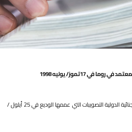
ا في 17تموز/ يوليه 1998
يتضمن هذا النص لنظام روما الأساسي للمحكمة الجنائية الدولية التصويبات التي عممها الوديع في 25 أيلول /