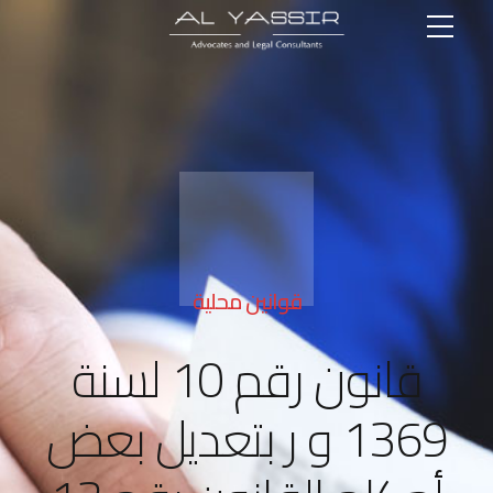
قوانين محلية
قانون رقم 10 لسنة
1369 و ر بتعديل بعض