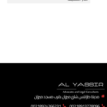
مدينة طرابلس شارع ميزران بقرب مسجد ميزران
00218924266231
00218913778096