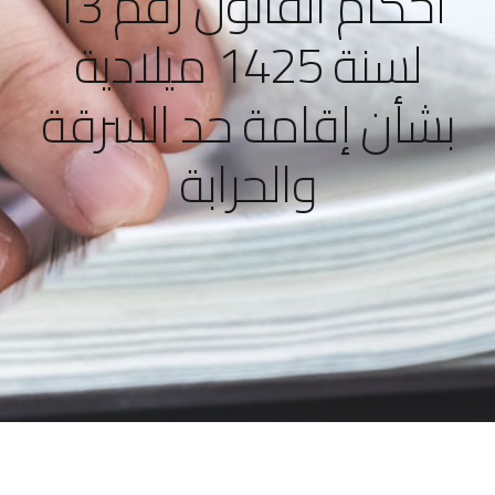
أحكام القانون رقم 13
لسنة 1425 ميلادية
بشأن إقامة حد السرقة
والحرابة