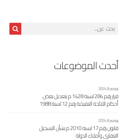
أحدث الموضوعات
نوفمبر 8, 2024
قرار رقم 284 لسنة 1428 م بتعديل بعض
أحكام اللائحة التنفيذية رقم 12 لسنة 1988
إفرنجي بشأن مصلحة التسجيل العقاري
الاشتراكي والتوثيق الصادرة بالقرار رقم 461
نوفمبر 8, 2024
لسنة 1989 إفرنجي اللجنة الشعبية العامة
قانون رقم 17 لسنة 2010 م بشأن التسجيل
العقاري وأملاك الدولة