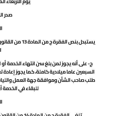
يوم الأربعاء الموافق: 8
صدر ال
ال
ا
ج- على أنه يجوز لمن بلغ سن انتهاء الخدمة أ
السبعين عاما ميلادية كاملة، كما يجوز إعادة
طلب صاحب الشأن وموافقة جهة العمل واللياقة ا
للبقاء في الخدمة أ
ال
تلغى الفقرة ج من المادة 14 من القانون رقم 13 لسنة 1980م بشأن الضمان الاجتماعي