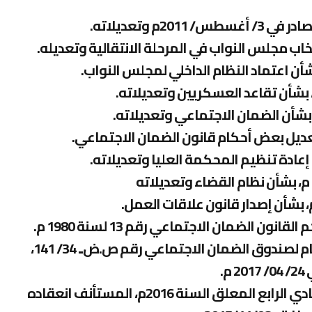
20م وتعديلاته
.
.
.
.
.
.
.
.
.
كتاب السيد رئيس مجلس الإدارة والمدير العام لصندوق الضمان الاجتماعي رقم ص.ض۔ 34/ 141،
2 م
.
و ماخلص إليه مجلس النواب في اجتماعه العادي الرابع المعلق السنة 2016م، المستأنف انعقاده