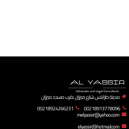
مدينة طرابلس شارع ميزران بقرب مسجد ميزران
00218924266231
00218913778096
melyassir@yahoo.com
elyassir@hotmail.com