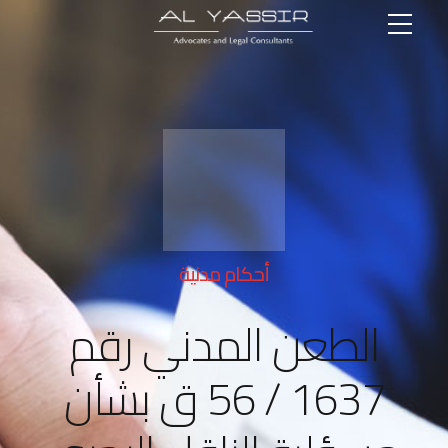
أحكام مدنية
الطعن المدني رقم
1637 / 56 ق بشأن