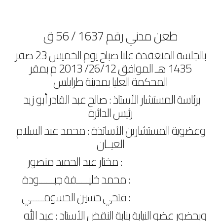
طعن مدني رقم 1637 / 56 ق
بالجلسة المنعقدة علنا صباح يوم الخميس 23 صفر
1435 هـ الموافق 26/12/ 2013 م بمقر
المحكمة العليا بمدينة طرابلس
برئاسة المستشار الأستاذ : صالح عبد القادر أبو زيد
رئيس الدائرة
وعضوية المستشارين الأساتذة : محمد عبد السلام
العيــان
: مختار عبد الحميد منصور
: محمد خليـــــفة جبــــــودة
: فتحي حسين الحسومـــــي
وبحضور عضو النيابة بنابة النقض الأستاد : عبد الله