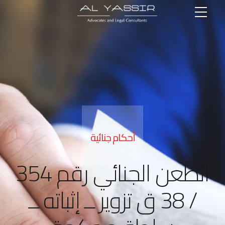
أحكام جنائية
الطعن الجنائي رقم 354
/ 38 ق تزوير ــ إثباته ــ